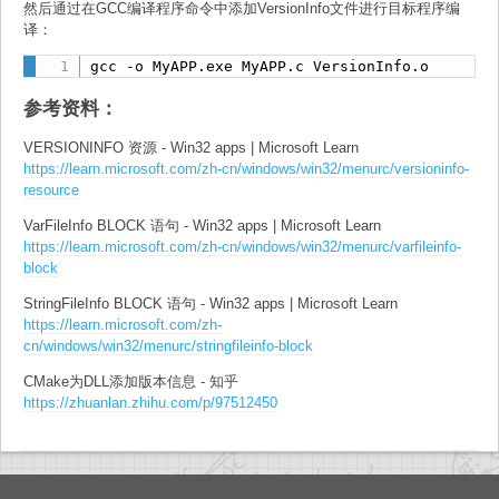
然后通过在GCC编译程序命令中添加VersionInfo文件进行目标程序编
译：
gcc -o MyAPP.exe MyAPP.c VersionInfo.o
参考资料：
VERSIONINFO 资源 - Win32 apps | Microsoft Learn
https://learn.microsoft.com/zh-cn/windows/win32/menurc/versioninfo-
resource
VarFileInfo BLOCK 语句 - Win32 apps | Microsoft Learn
https://learn.microsoft.com/zh-cn/windows/win32/menurc/varfileinfo-
block
StringFileInfo BLOCK 语句 - Win32 apps | Microsoft Learn
https://learn.microsoft.com/zh-
cn/windows/win32/menurc/stringfileinfo-block
CMake为DLL添加版本信息 - 知乎
https://zhuanlan.zhihu.com/p/97512450