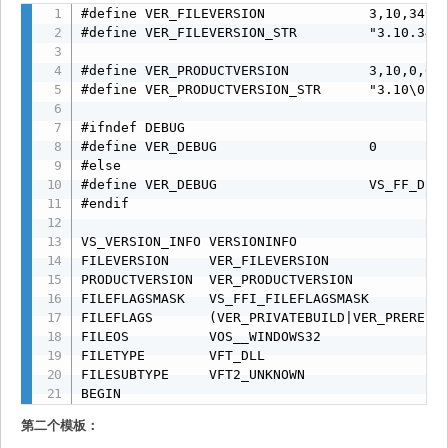
#define VER_FILEVERSION             3,10,349,0
#define VER_FILEVERSION_STR         "3.10.349.
#define VER_PRODUCTVERSION          3,10,0,0

#define VER_PRODUCTVERSION_STR      "3.10\0"

#ifndef DEBUG

#define VER_DEBUG                   0

#else

#define VER_DEBUG                   VS_FF_DEBU
#endif

VS_VERSION_INFO VERSIONINFO

FILEVERSION     VER_FILEVERSION

PRODUCTVERSION  VER_PRODUCTVERSION

FILEFLAGSMASK   VS_FFI_FILEFLAGSMASK

FILEFLAGS       (VER_PRIVATEBUILD|VER_PRERELEA
FILEOS          VOS__WINDOWS32

FILETYPE        VFT_DLL

FILESUBTYPE     VFT2_UNKNOWN

BEGIN

    BLOCK "StringFileInfo"

第二个模板：
    BEGIN
