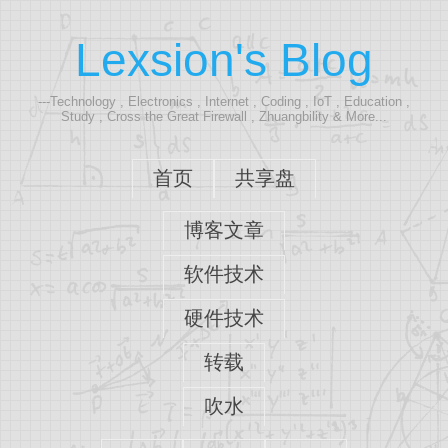
Lexsion's Blog
---Technology , Electronics , Internet , Coding , IoT , Education ,
Study , Cross the Great Firewall , Zhuangbility & More...
首页
共享盘
博客文章
软件技术
硬件技术
转载
吹水