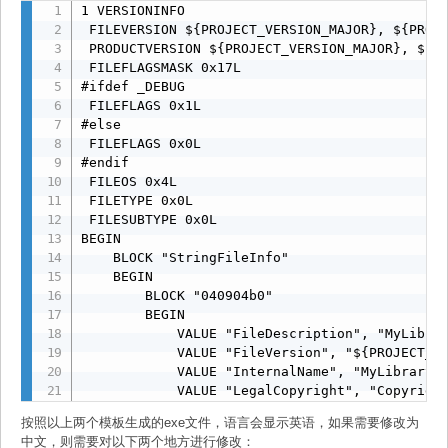
        BLOCK "040904E4"

1 VERSIONINFO

        BEGIN

 FILEVERSION ${PROJECT_VERSION_MAJOR}, ${PROJE
            VALUE "CompanyName",      VER_COMP
 PRODUCTVERSION ${PROJECT_VERSION_MAJOR}, ${PR
            VALUE "FileDescription",  VER_FILE
 FILEFLAGSMASK 0x17L

            VALUE "FileVersion",      VER_FILE
#ifdef _DEBUG

            VALUE "InternalName",     VER_INTE
 FILEFLAGS 0x1L

            VALUE "LegalCopyright",   VER_LEGA
#else

            VALUE "LegalTrademarks1", VER_LEGA
 FILEFLAGS 0x0L

            VALUE "LegalTrademarks2", VER_LEGA
#endif

            VALUE "OriginalFilename", VER_ORIG
 FILEOS 0x4L

            VALUE "ProductName",      VER_PROD
 FILETYPE 0x0L

            VALUE "ProductVersion",   VER_PROD
 FILESUBTYPE 0x0L

        END

BEGIN

    END

    BLOCK "StringFileInfo"

    BEGIN

    BLOCK "VarFileInfo"

        BLOCK "040904b0"

    BEGIN

        BEGIN

        /* The following line should only be m
            VALUE "FileDescription", "MyLibrar
        /* It consists of any number of WORD,W
            VALUE "FileVersion", "${PROJECT_VE
        /* describing a language,codepage comb
            VALUE "InternalName", "MyLibrary"

        /*                                    
            VALUE "LegalCopyright", "Copyright
        /* For example, a file might have valu
            VALUE "OriginalFilename", ""

        /* supports English language (0x409) i
按照以上两个模板生成的exe文件，语言会显示英语，如果需要修改为
            VALUE "ProductName", "MyLibrary"

中文，则需要对以下两个地方进行修改：
            VALUE "ProductVersion", "${PROJECT