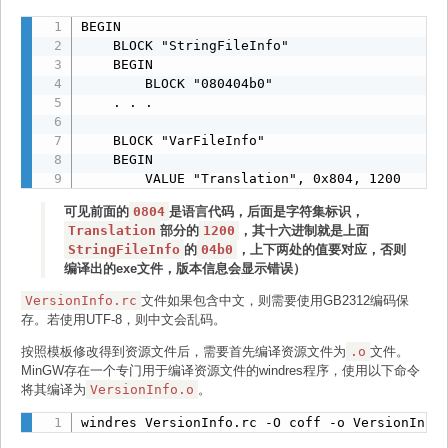
        VALUE "Translation", 0x409, 1252

        END

BEGIN

    END

    BLOCK "StringFileInfo"

    END

    BLOCK "VarFileInfo"

    BEGIN

END
    BEGIN

        BLOCK "080404b0"

        VALUE "Translation", 0x409, 1200

    . . .

    END

END
    BLOCK "VarFileInfo"

    BEGIN

        VALUE "Translation", 0x804, 1200
可见前面的
0804
是语言代码，后面是字符集标识，
Translation
部分的
1200
，其十六进制就是上面
StringFileInfo
的
04b0
，上下两处的值要对应，否则
编译出的exe文件，版本信息会显示错误）
VersionInfo.rc
文件如果包含中文，则需要使用GB2312编码保
存。若使用UTF-8，则中文会乱码。
按照模板修改得到资源文件后，需要首先编译资源文件为
.o
文件。
MinGW存在一个专门用于编译资源文件的windres程序，使用以下命令
将其编译为
VersionInfo.o
。
windres VersionInfo.rc -O coff -o VersionInfo