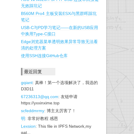
无效踩坑记
B560M Pro4 主板安装ESXi与黑群晖踩坑
笔记
USB-C与PD学习笔记——在新的USB应用
中换用Type-C接口
Edge浏览器菜单透明效果异常导致无法看
清的处理方案
使用SSH连接GitHub仓库
最近回复
gqiant
: 真棒！第一个选项解决了，我选的
D3D11
67236313@qq.com
: 友链申请
https://yxxinxime.top
scfeddmrmy
: 博主太厉害了！
明
: 非常好教程 感恩
Lexsion
: This file in IPFS Network,my
gat...