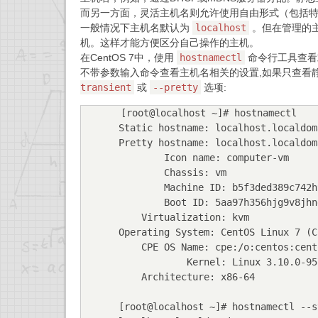
而另一方面，灵活主机名则允许使用自由形式（包括特
一般情况下主机名默认为
localhost
。但在管理的
机。这样才能方便区分自己操作的主机。
在CentOS 7中，使用
hostnamectl
命令行工具查看
不带参数输入命令查看主机名相关的设置,如果只查看
transient
或
--pretty
选项:
[root@localhost ~]# hostnamectl

Static hostname: localhost.localdoma
Pretty hostname: localhost.localdoma
        Icon name: computer-vm

        Chassis: vm

        Machine ID: b5f3ded389c742h9d3g41s87bt57ng28

        Boot ID: 5aa97h356hjg9v8jhng474m6r6k48w89

    Virtualization: kvm

Operating System: CentOS Linux 7 (Co
    CPE OS Name: cpe:/o:centos:centos:7

            Kernel: Linux 3.10.0-957.10.1.el7.x86_64

    Architecture: x86-64

[root@localhost ~]# hostnamectl --s