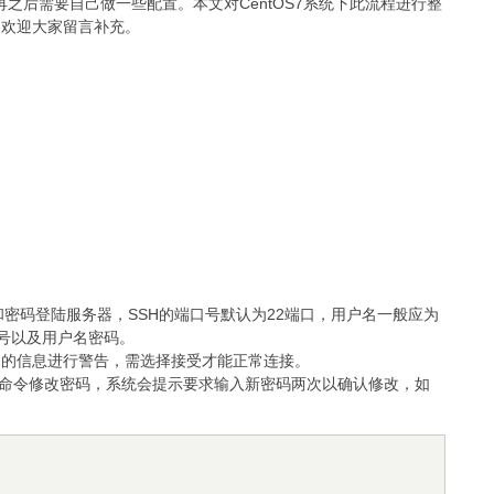
再之后需要自己做一些配置。本文对CentOS7系统下此流程进行整
，欢迎大家留言补充。
名和密码登陆服务器，SSH的端口号默认为22端口，用户名一般应为
口号以及用户名密码。
知的信息进行警告，需选择接受才能正常连接。
以下命令修改密码，系统会提示要求输入新密码两次以确认修改，如