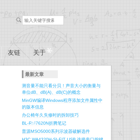
搜
索
关
键
字
友链
关于
最新文章
测音量不能只看分贝！声音大小的衡量与
单位dB、dB(A)、dB(C)的概念
MinGW编译Windows程序添加文件属性中
的版本信息
办公椅年久失修时的拆卸技巧
BL-RM7620N折腾笔记
普源MSO5000系列示波器破解选件
H3C WA4320H-SI-FIT USB 连接串口按键