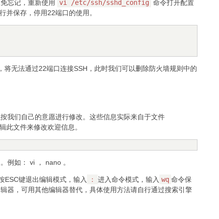
已免忘记，重新使用
vi /etc/ssh/sshd_config
命令打开配置
行并保存，停用22端口的使用。
将无法通过22端口连接SSH，此时我们可以删除防火墙规则中的
以按我们自己的意愿进行修改。这些信息实际来自于文件
编辑此文件来修改欢迎信息。
 vi ， nano 。
按ESC键退出编辑模式，输入
：
进入命令模式，输入
wq
命令保
m编辑器，可用其他编辑器替代，具体使用方法请自行通过搜索引擎