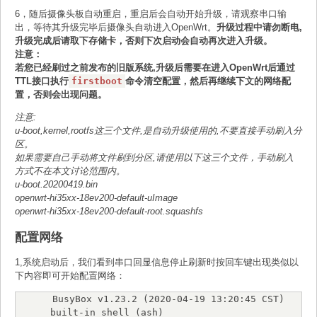
6，随后摄像头板自动重启，重启后会自动开始升级，请观察串口输
出，等待其升级完毕后摄像头自动进入OpenWrt。
升级过程中请勿断电,
升级完成后请取下存储卡，否则下次启动会自动再次进入升级。
注意：
若您已经刷过之前发布的旧版系统,升级后需要在进入OpenWrt后通过
TTL接口执行
firstboot
命令清空配置，然后再继续下文的网络配
置，否则会出现问题。
注意:
u-boot,kernel,rootfs这三个文件,是自动升级使用的,不要直接手动刷入分
区。
如果需要自己手动将文件刷到分区,请使用以下这三个文件，手动刷入
方式不在本文讨论范围内。
u-boot.20200419.bin
openwrt-hi35xx-18ev200-default-uImage
openwrt-hi35xx-18ev200-default-root.squashfs
配置网络
1,系统启动后，我们看到串口回显信息停止刷新时按回车键出现类似以
下内容即可开始配置网络：
BusyBox v1.23.2 (2020-04-19 13:20:45 CST) 
built-in shell (ash)
