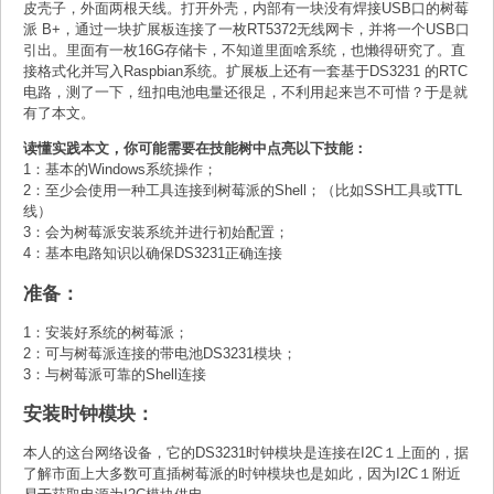
皮壳子，外面两根天线。打开外壳，内部有一块没有焊接USB口的树莓
派 B+，通过一块扩展板连接了一枚RT5372无线网卡，并将一个USB口
引出。里面有一枚16G存储卡，不知道里面啥系统，也懒得研究了。直
接格式化并写入Raspbian系统。扩展板上还有一套基于DS3231 的RTC
电路，测了一下，纽扣电池电量还很足，不利用起来岂不可惜？于是就
有了本文。
读懂实践本文，你可能需要在技能树中点亮以下技能：
1：基本的Windows系统操作；
2：至少会使用一种工具连接到树莓派的Shell；（比如SSH工具或TTL
线）
3：会为树莓派安装系统并进行初始配置；
4：基本电路知识以确保DS3231正确连接
准备：
1：安装好系统的树莓派；
2：可与树莓派连接的带电池DS3231模块；
3：与树莓派可靠的Shell连接
安装时钟模块：
本人的这台网络设备，它的DS3231时钟模块是连接在I2C１上面的，据
了解市面上大多数可直插树莓派的时钟模块也是如此，因为I2C１附近