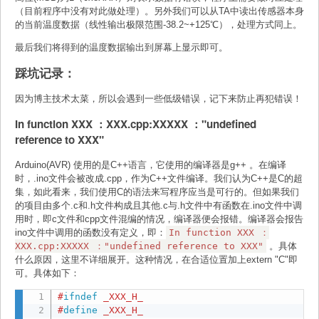
（目前程序中没有对此做处理）。另外我们可以从TA中读出传感器本身
的当前温度数据（线性输出极限范围-38.2~+125℃），处理方式同上。
最后我们将得到的温度数据输出到屏幕上显示即可。
踩坑记录：
因为博主技术太菜，所以会遇到一些低级错误，记下来防止再犯错误！
In function XXX ：XXX.cpp:XXXXX ："undefined
reference to XXX"
Arduino(AVR) 使用的是C++语言，它使用的编译器是g++ 。在编译
时，.ino文件会被改成.cpp，作为C++文件编译。我们认为C++是C的超
集，如此看来，我们使用C的语法来写程序应当是可行的。但如果我们
的项目由多个.c和.h文件构成且其他.c与.h文件中有函数在.ino文件中调
用时，即c文件和cpp文件混编的情况，编译器便会报错。编译器会报告
ino文件中调用的函数没有定义，即：
In function XXX ：
XXX.cpp:XXXXX ："undefined reference to XXX"
。具体
什么原因，这里不详细展开。这种情况，在合适位置加上extern "C"即
可。具体如下：
#
ifndef
 _XXX_H_
#
define
 _XXX_H_