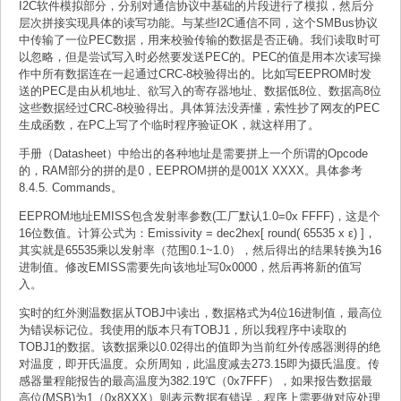
I2C软件模拟部分，分别对通信协议中基础的片段进行了模拟，然后分
层次拼接实现具体的读写功能。与某些I2C通信不同，这个SMBus协议
中传输了一位PEC数据，用来校验传输的数据是否正确。我们读取时可
以忽略，但是尝试写入时必然要发送PEC的。PEC的值是用本次读写操
作中所有数据连在一起通过CRC-8校验得出的。比如写EEPROM时发
送的PEC是由从机地址、欲写入的寄存器地址、数据低8位、数据高8位
这些数据经过CRC-8校验得出。具体算法没弄懂，索性抄了网友的PEC
生成函数，在PC上写了个临时程序验证OK，就这样用了。
手册（Datasheet）中给出的各种地址是需要拼上一个所谓的Opcode
的，RAM部分的拼的是0，EEPROM拼的是001X XXXX。具体参考
8.4.5. Commands。
EEPROM地址EMISS包含发射率参数(工厂默认1.0=0x FFFF)，这是个
16位数值。计算公式为：Emissivity = dec2hex[ round( 65535 x ε) ]，
其实就是65535乘以发射率（范围0.1~1.0），然后得出的结果转换为16
进制值。修改EMISS需要先向该地址写0x0000，然后再将新的值写
入。
实时的红外测温数据从TOBJ中读出，数据格式为4位16进制值，最高位
为错误标记位。我使用的版本只有TOBJ1，所以我程序中读取的
TOBJ1的数据。该数据乘以0.02得出的值即为当前红外传感器测得的绝
对温度，即开氏温度。众所周知，此温度减去273.15即为摄氏温度。传
感器量程能报告的最高温度为382.19℃（0x7FFF），如果报告数据最
高位(MSB)为1（0x8XXX）则表示数据有错误，程序上需要做对应处理