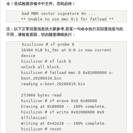
令！尝试检查存储卡中文件。否则必砖！
bad MBR sector signature 0x ...

** Unable to use mmc 0:1 for fatload **
注：以下正常回显信息供大家参考,若某一句命令执行后回显信息与此
不同，请检查原因，切勿随意继续执行：
hisilicon # sf probe 0

16384 KiB hi_fmc at 0:0 is now current 
device

hisilicon # sf lock 0

unlock all block.

hisilicon # fatload mmc 0 0x82000000 u-
boot.20200419.bin

reading u-boot.20200419.bin

273960 bytes read

hisilicon # sf erase 0x0 0x80000

Erasing at 0x80000 -- 100% complete.

hisilicon # sf write 0x82000000 0x0 
$(filesize)

Writing at 0x42e28 -- 100% complete.

hisilicon # reset