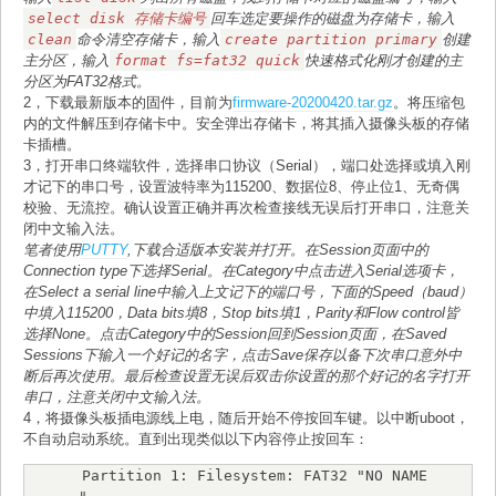
select disk 存储卡编号
回车选定要操作的磁盘为存储卡，输入
clean
命令清空存储卡，输入
create partition primary
创建
主分区，输入
format fs=fat32 quick
快速格式化刚才创建的主
分区为FAT32格式。
2，下载最新版本的固件，目前为
firmware-20200420.tar.gz
。将压缩包
内的文件解压到存储卡中。安全弹出存储卡，将其插入摄像头板的存储
卡插槽。
3，打开串口终端软件，选择串口协议（Serial），端口处选择或填入刚
才记下的串口号，设置波特率为115200、数据位8、停止位1、无奇偶
校验、无流控。确认设置正确并再次检查接线无误后打开串口，注意关
闭中文输入法。
笔者使用
PUTTY
,下载合适版本安装并打开。在Session页面中的
Connection type下选择Serial。在Category中点击进入Serial选项卡，
在Select a serial line中输入上文记下的端口号，下面的Speed（baud）
中填入115200，Data bits填8，Stop bits填1，Parity和Flow control皆
选择None。点击Category中的Session回到Session页面，在Saved
Sessions下输入一个好记的名字，点击Save保存以备下次串口意外中
断后再次使用。最后检查设置无误后双击你设置的那个好记的名字打开
串口，注意关闭中文输入法。
4，将摄像头板插电源线上电，随后开始不停按回车键。以中断uboot，
不自动启动系统。直到出现类似以下内容停止按回车：
Partition 1: Filesystem: FAT32 "NO NAME    