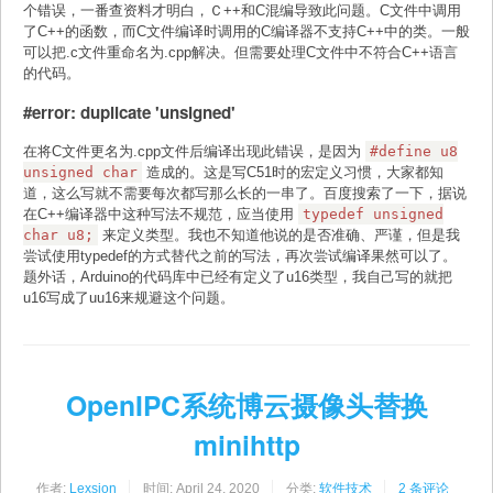
个错误，一番查资料才明白，Ｃ++和C混编导致此问题。C文件中调用
了C++的函数，而C文件编译时调用的C编译器不支持C++中的类。一般
可以把.c文件重命名为.cpp解决。但需要处理C文件中不符合C++语言
的代码。
#error: duplicate 'unsigned'
在将C文件更名为.cpp文件后编译出现此错误，是因为
#define u8
unsigned char
造成的。这是写C51时的宏定义习惯，大家都知
道，这么写就不需要每次都写那么长的一串了。百度搜索了一下，据说
在C++编译器中这种写法不规范，应当使用
typedef unsigned
char u8;
来定义类型。我也不知道他说的是否准确、严谨，但是我
尝试使用typedef的方式替代之前的写法，再次尝试编译果然可以了。
题外话，Arduino的代码库中已经有定义了u16类型，我自己写的就把
u16写成了uu16来规避这个问题。
OpenIPC系统博云摄像头替换
minihttp
作者:
Lexsion
时间:
April 24, 2020
分类:
软件技术
2 条评论