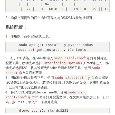
|   |      | 0v      |     |     |

 |  22 |   3 | GPIO. 3 |   IN | 0 | 15 || 16 
| 0 | IN   | GPIO. 4 | 4   | 23  |

2：确保上面提到的四个插针可靠的与DS3231模块连接即可。
 |     |     |    3.3v |      |   | 17 || 18 
| 0 | IN   | GPIO. 5 | 5   | 24  |

系统配置：
 |  10 |  12 |    MOSI | ALT0 | 0 | 19 || 20 
|   |      | 0v      |     |     |

1：使用以下命令安装I2C工具。
 |   9 |  13 |    MISO | ALT0 | 0 | 21 || 22 
| 0 | IN   | GPIO. 6 | 6   | 25  |

sudo apt-get install -y python-smbus

 |  11 |  14 |    SCLK | ALT0 | 0 | 23 || 24 
sudo apt-get install -y i2c-tools
| 1 | OUT  | CE0     | 10  | 8   |

 |     |     |      0v |      |   | 25 || 26 
2：打开I2C功能。在Shell中输入
sudo raspi-config
打开树莓派
| 1 | OUT  | CE1     | 11  | 7   |

配置工具，移动光标选择
Interfacing Options
,Enter键进入；移
 |   0 |  30 |   SDA.0 |   IN | 1 | 27 || 28 
动光标选择I2C，将其设置为Enable后退出配置工具并使用
sudo
| 1 | IN   | SCL.0   | 31  | 1   |

reboot
命令重启树莓派。
 |   5 |  21 | GPIO.21 |   IN | 1 | 29 || 30 
3：测试时钟模块是否正常。使用
sudo i2cdetect -y 1
命令探测
|   |      | 0v      |     |     |

I2C通道1上的设备地址。若能检测到地址为0x68的设备，这表明树莓派
 |   6 |  22 | GPIO.22 |   IN | 1 | 31 || 32 
可以正常与DS3231模块通信。
| 0 | IN   | GPIO.26 | 26  | 12  |

4：将DS3231添加到Device Tree中。使用
sudo nano
 |  13 |  23 | GPIO.23 |   IN | 0 | 33 || 34 
/boot/config.txt
命令打开配置文件，在文件末尾添加以下一行代
|   |      | 0v      |     |     |

码，按Ctrl+X，输入Y，保存并退出。
 |  19 |  24 | GPIO.24 |   IN | 0 | 35 || 36 
dtoverlay=i2c-rtc,ds3231
| 0 | IN   | GPIO.27 | 27  | 16  |
