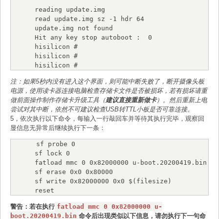
"

reading update.img

read update.img sz -1 hdr 64

update.img not found

Hit any key stop autoboot :  0

hisilicon #

hisilicon #

hisilicon #
注：如果5秒内没有进入这个界面，则可能中断失败了，断开摄像头板
电源，使用读卡器连接电脑检查存储卡文件是否被损坏，若有损坏请重
做前面操作制作存储卡升级工具（
建议直接重新做卡
）。然后重新上电
尝试对其中断，依然不可建议检查USB转TTL小板是否可靠连接。
5，依次执行以下命令，每输入一行敲回车并等待其执行完毕，观察回
显信息无异常后继续执行下一条：
sf probe 0

sf lock 0

fatload mmc 0 0x82000000 u-boot.20200419.bin

sf erase 0x0 0x80000

sf write 0x82000000 0x0 $(filesize)

reset
警告：若在执行
fatload mmc 0 0x82000000 u-
boot.20200419.bin
命令后出现类似以下信息，请勿执行下一句命