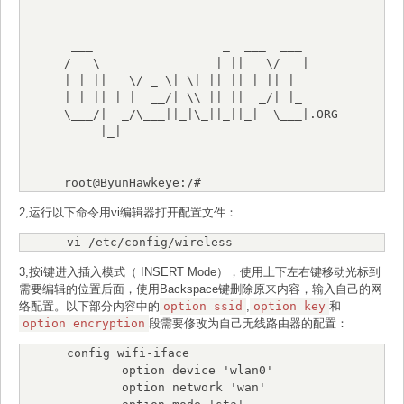
 ___                  _  ___  ___

/   \ ___  ___  _  _ | ||   \/  _|

| | ||   \/ _ \| \| || || | || |

| | || | |  __/| \\ || ||  _/| |_

\___/|  _/\___||_|\_||_||_|  \___|.ORG

     |_|

root@ByunHawkeye:/#
2,运行以下命令用vi编辑器打开配置文件：
vi /etc/config/wireless
3,按i键进入插入模式（ INSERT Mode），使用上下左右键移动光标到
需要编辑的位置后面，使用Backspace键删除原来内容，输入自己的网
络配置。以下部分内容中的
option ssid
,
option key
和
option encryption
段需要修改为自己无线路由器的配置：
config wifi-iface

        option device 'wlan0'

        option network 'wan'
