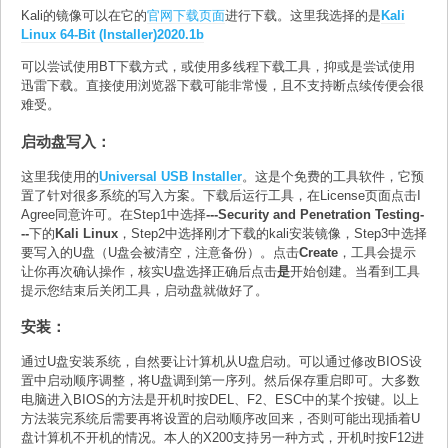
Kali的镜像可以在它的
官网下载页面
进行下载。这里我选择的是
Kali
Linux 64-Bit (Installer)2020.1b
可以尝试使用BT下载方式，或使用多线程下载工具，抑或是尝试使用
迅雷下载。直接使用浏览器下载可能非常慢，且不支持断点续传便会很
难受。
启动盘写入：
这里我使用的
Universal USB Installer
。这是个免费的工具软件，它预
置了针对很多系统的写入方案。下载后运行工具，在License页面点击I
Agree同意许可。在Step1中选择
---Security and Penetration Testing-
--
下的
Kali Linux
，Step2中选择刚才下载的kali安装镜像，Step3中选择
要写入的U盘（U盘会被清空，注意备份）。点击
Create
，工具会提示
让你再次确认操作，核实U盘选择正确后点击
是
开始创建。当看到工具
提示您结束后关闭工具，启动盘就做好了。
安装：
通过U盘安装系统，自然要让计算机从U盘启动。可以通过修改BIOS设
置中启动顺序调整，将U盘调到第一序列。然后保存重启即可。大多数
电脑进入BIOS的方法是开机时按DEL、F2、ESC中的某个按键。以上
方法装完系统后需要再将设置的启动顺序改回来，否则可能出现插着U
盘计算机不开机的情况。本人的X200支持另一种方式，开机时按F12进