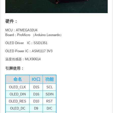
硬件：
MCU：ATMEGA32U4
Board：ProMicro （Arduino Leonardo）
OLED Driver IC：SSD1351
OLED Power IC：ASM1117 3V3
温度传感器：MLX90614
引脚使用：
命名
IO口
功能
OLED_CLK
D15
SCL
OLED_DIN
D16
SDIN
OLED_RES
D10
RST
OLED_DC
D9
D/C