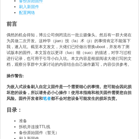
备份原始固件
刷入新固件
配置网络
前言
偶然的机会得知，博云公司倒闭流出一批云摄像头。然后有一群大佬在
为其做二次开发。这种学（jian）技（la）术（ji）的事情肯定不能落下
我，遂入坑。截至本文发文，大佬们已经做出替换uboot，并发布了测
试版本的固件。本文旨在以更详（luo）细（suo）的描述，对学习过程
进行记录，也可用于引导小白入坑。本文内容是根据阅读大佬们写的文
档，观察分享群中大家讨论的内容结合自己操作纂写，内容仅供参考。
操作警告:
为嵌入式设备刷入自定义固件是一个需要细心的事情。您可能会因此损
坏您的设备，所以请务必小心操作！使用本指南和相关固件需要您自担
风险。固件开发者和
笔者
都不会对您设备可能发生的损坏负责。
目录：
准备
拆机并连接TTL线
备份原始固件（暂无）
刷入新固件