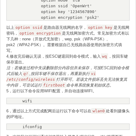
        option mode 'sta'

        option ssid 'OpenWrt'

        option key '1234567890'

        option encryption 'psk2'
以上
option ssid
是路由器无线网的名字，
option key
是无线网
密码，
option encryption
是无线网加密方式。常见加密方式有以
下几种：none（开放式无加密）, wep, psk（WPA-PSK）,
psk2（WPA2-PSK）。需要根据自己无线路由器使用的加密方式填
写。
4,修改完后确认无误，按ESC键退回到命令模式，输入
wq
，按回车键
保存退出。
注：若修改过程中失误删除部分内容但并未保存，可按ESC回到命令模
式后输入
q!
,按回车键不保存退出，再重新执行
vi
/etc/config/wireless
打开即可。若该文件损坏丢失无法恢复其
中内容，可尝试运行
firstboot
命令将系统恢复初始状态。
5，运行以下命令应用WIFI配置，并自动连接WIFI。
wifi
6，通过以上方式完成配网后运行以下命令可以在
wlan0
处看到摄像头
的IP地址。
ifconfig