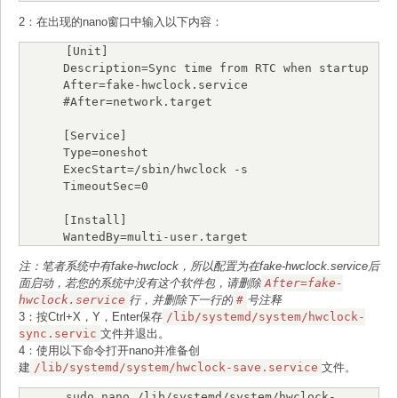
2：在出现的nano窗口中输入以下内容：
[Unit]

Description=Sync time from RTC when startup

After=fake-hwclock.service

#After=network.target

[Service]

Type=oneshot

ExecStart=/sbin/hwclock -s

TimeoutSec=0

[Install]

WantedBy=multi-user.target
注：笔者系统中有fake-hwclock，所以配置为在fake-hwclock.service后
面启动，若您的系统中没有这个软件包，请删除
After=fake-
hwclock.service
行，并删除下一行的
#
号注释
3：按Ctrl+X，Y，Enter保存
/lib/systemd/system/hwclock-
sync.servic
文件并退出。
4：使用以下命令打开nano并准备创
建
/lib/systemd/system/hwclock-save.service
文件。
sudo nano /lib/systemd/system/hwclock-