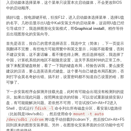
入启动媒体选择菜单，这个菜单只设置本次启动媒体，不会更改BIOS
中的启动顺序。
插好U盘，按电源键开机，狂按F12，进入启动媒体选择菜单，选择U盘
的名字。几秒后显示出U盘中Kali安装文件的启动菜单，这说明U盘已经
引导成功了，我选择图形化安装模式，即
Graphical install
。稍作等待
后出现图形化的安装向导。
首先是语言，按自己的需求选择语言，我选中文（简体），下一页提示
我翻译不完整，有些地方可能用繁中和英文显示，问能不能看懂，否则
不建议安装，这不废话嘛，看不懂也得上啊。然后选择地区，我选择了
中国，计算机系统的地区不能随意设置，这关乎系统时钟的正常工作。
接下来配置键盘映射，看了一下我的键盘布局，经验告诉我，要么接受
建议的汉语，要么选英语美式键盘。这个要与自己键盘布局匹配的，否
则打字会莫名奇妙出错。搞不好，设置密码都不知道自己设置的啥，那
可惨了。
下一步安装程序会探测并挂载光盘，此时有可能会出现没有检测到的提
示。如果出现此问题，按照网友提供的经验，可以尝试重新拔插安装U
盘，有可能能解决问题。若依然不可用，可尝试按Ctrl+Alt+F2进入
Shell，尝试运行
fdisk -l
命令列出所有磁盘分区，看安装U盘路径
（比如我是/dev/sdb1），然后使用命令
mount -t auto
/dev/sdb1 /cdrom
将U盘手动挂载到/cdrom下。然后按Ctrl+Alt+F5
回到原来的图形安装界面。另外，在图形化安装界面的分区功能中也可
查看U盘的路径。