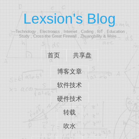
Lexsion's Blog
---Technology , Electronics , Internet , Coding , IoT , Education ,
Study , Cross the Great Firewall , Zhuangbility & More...
首页
共享盘
博客文章
软件技术
硬件技术
转载
吹水