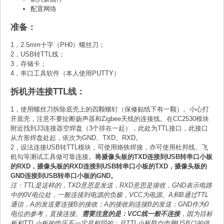
配置网络
准备：
1，2.5mm十字（PH0）螺丝刀；
2，USB转TTL线；
3，存储卡；
4，串口工具软件（本人使用PUTTY）
拆机并连接TTL线：
1，使用螺丝刀拆除底壳上的四颗螺钉（保修贴纸下有一颗）。小心打
开底壳，注意不要扯断扬声器和Zigbee天线的连接线。在CC2530模块
附近找到J3连接器空焊盘（3个排在一起），此处为TTL接口，此接口
从方形焊盘处起，依次为GND、TXD、RXD。
2，设法连接USB转TTL模块，可使用烙铁焊接，亦可使用杜邦线、飞
机勾等测试工具做可靠连接。
将摄像头板的TXD连接到USB转串口小板
的RXD，摄像头板的RXD连接到USB转串口小板的TXD，摄像头板的
GND连接到USB转串口小板的GND。
注：TTL是这样的，TXD意思是发送，RXD意思是接收，GND表示电路
中的0V电位处，一般连接到电源的负极，VCC为电源。A和B通过TTL
通信，A的发送要连接B的接收；A的接收则连接B的发送；GND作为0
电位的参考，直接连接。
需要注意的是：VCC线一般不连接
，因为目标
板和TTL小板的电压不一定是相同的；且TTL小板取自电脑USB口的供