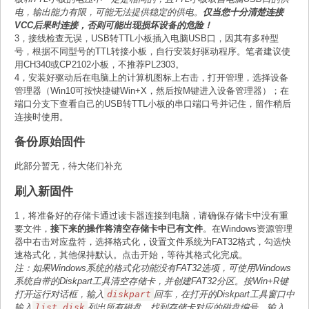
电，输出能力有限，可能无法提供稳定的供电。
仅当您十分清楚连接
VCC后果时连接，否则可能出现损坏设备的危险！
3，接线检查无误，USB转TTL小板插入电脑USB口，因其有多种型
号，根据不同型号的TTL转接小板，自行安装好驱动程序。笔者建议使
用CH340或CP2102小板，不推荐PL2303。
4，安装好驱动后在电脑上的计算机图标上右击，打开管理，选择设备
管理器（Win10可按快捷键Win+X，然后按M键进入设备管理器）；在
端口分支下查看自己的USB转TTL小板的串口端口号并记住，留作稍后
连接时使用。
备份原始固件
此部分暂无，待大佬们补充
刷入新固件
1，将准备好的存储卡通过读卡器连接到电脑，请确保存储卡中没有重
要文件，
接下来的操作将清空存储卡中已有文件
。在Windows资源管理
器中右击对应盘符，选择格式化，设置文件系统为FAT32格式，勾选快
速格式化，其他保持默认。点击开始，等待其格式化完成。
注：如果Windows系统的格式化功能没有FAT32选项，可使用Windows
系统自带的Diskpart工具清空存储卡，并创建FAT32分区。按Win+R键
打开运行对话框，输入
diskpart
回车，在打开的Diskpart工具窗口中
输入
list disk
列出所有磁盘，找到存储卡对应的磁盘编号，输入