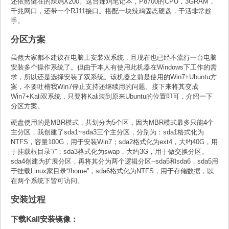
还依然健在的辣鸡X200。这台辣鸡笔记本，P8700的CPU，3GRAM，
千兆网口，还带一个RJ11接口。搭配一块辣鸡固态硬盘，干活非常趁
手。
分区方案
虽然大家都不建议在电脑上安装双系统，且现在也已经不流行一台电脑
安装多个操作系统了。但由于本人有使用此机器在Windows下工作的需
求，所以还是选择安装了双系统。该机器之前是使用的Win7+Ubuntu方
案，不要吐槽我Win7停止支持还继续用的问题。接下来将其变成
Win7+Kali双系统，只要将Kali装到原来Ubuntu的位置即可，介绍一下
分区方案。
硬盘使用的是MBR模式，共划分为5个区，因为MBR模式最多只能4个
主分区，我创建了sda1~sda3三个主分区，分别为：sda1格式化为
NTFS，容量100G，用于安装Win7；sda2格式化为ext4，大约40G，用
于挂载根目录“/”；sda3格式化为swap，大约3G，用于做交换分区。
sda4创建为扩展分区，再将其分为两个逻辑分区--sda5和sda6，sda5用
于挂载Linux家目录“/home”，sda6格式化为NTFS，用于存储数据，以
在两个系统下皆可访问。
安装过程
下载Kali安装镜像：