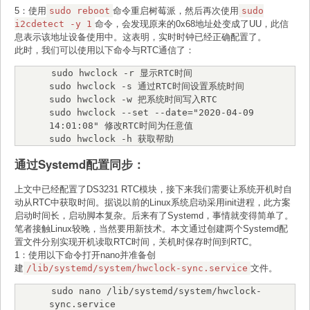
 |  26 |  25 | GPIO.25 |   IN | 0 | 37 || 38 
5：使用
sudo reboot
命令重启树莓派，然后再次使用
sudo
| 0 | IN   | GPIO.28 | 28  | 20  |

i2cdetect -y 1
命令，会发现原来的0x68地址处变成了UU，此信
 |     |     |      0v |      |   | 39 || 40 
息表示该地址设备使用中。这表明，实时时钟已经正确配置了。
| 0 | IN   | GPIO.29 | 29  | 21  |

此时，我们可以使用以下命令与RTC通信了：
 +-----+-----+---------+------+---+----++---
-+---+------+---------+-----+-----+

sudo hwclock -r 显示RTC时间

 | BCM | wPi |   Name  | Mode | V | Physical 
sudo hwclock -s 通过RTC时间设置系统时间

| V | Mode | Name    | wPi | BCM |

sudo hwclock -w 把系统时间写入RTC

 +-----+-----+---------+------+---+---Pi B+-
sudo hwclock --set --date="2020-04-09 
-+---+------+---------+-----+-----+
14:01:08" 修改RTC时间为任意值

sudo hwclock -h 获取帮助
通过Systemd配置同步：
上文中已经配置了DS3231 RTC模块，接下来我们需要让系统开机时自
动从RTC中获取时间。据说以前的Linux系统启动采用init进程，此方案
启动时间长，启动脚本复杂。后来有了Systemd，事情就变得简单了。
笔者接触Linux较晚，当然要用新技术。本文通过创建两个Systemd配
置文件分别实现开机读取RTC时间，关机时保存时间到RTC。
1：使用以下命令打开nano并准备创
建
/lib/systemd/system/hwclock-sync.service
文件。
sudo nano /lib/systemd/system/hwclock-
sync.service